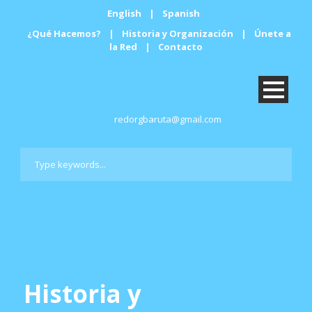
English
|
Spanish
¿Qué Hacemos?
|
Historia y Organización
|
Únete a
la Red
|
Contacto
redorgbaruta@gmail.com
Historia y