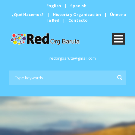
English
|
Spanish
¿Qué Hacemos?
|
Historia y Organización
|
Únete a
la Red
|
Contacto
redorgbaruta@gmail.com