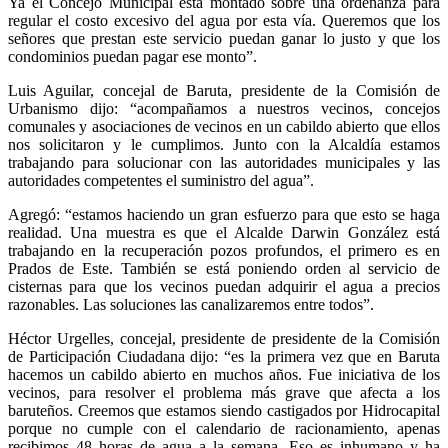
Ya el Concejo Municipal está montado sobre una ordenanza para
regular el costo excesivo del agua por esta vía. Queremos que los
señores que prestan este servicio puedan ganar lo justo y que los
condominios puedan pagar ese monto”.
Luis Aguilar, concejal de Baruta, presidente de la Comisión de
Urbanismo dijo: “acompañamos a nuestros vecinos, concejos
comunales y asociaciones de vecinos en un cabildo abierto que ellos
nos solicitaron y le cumplimos. Junto con la Alcaldía estamos
trabajando para solucionar con las autoridades municipales y las
autoridades competentes el suministro del agua”.
Agregó: “estamos haciendo un gran esfuerzo para que esto se haga
realidad. Una muestra es que el Alcalde Darwin González está
trabajando en la recuperación pozos profundos, el primero es en
Prados de Este. También se está poniendo orden al servicio de
cisternas para que los vecinos puedan adquirir el agua a precios
razonables. Las soluciones las canalizaremos entre todos”.
Héctor Urgelles, concejal, presidente de presidente de la Comisión
de Participación Ciudadana dijo: “es la primera vez que en Baruta
hacemos un cabildo abierto en muchos años. Fue iniciativa de los
vecinos, para resolver el problema más grave que afecta a los
baruteños. Creemos que estamos siendo castigados por Hidrocapital
porque no cumple con el calendario de racionamiento, apenas
recibimos 48 horas de agua a la semana. Eso es inhumano y ha