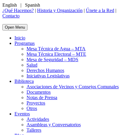
English
|
Spanish
¿Qué Hacemos?
|
Historia y Organización
|
Únete a la Red
|
Contacto
Open Menu
Inicio
Programas
Mesa Técnica de Agua – MTA
Mesa Técnica Electoral – MTE
Mesa de Seguridad – MDS
Salud
Derechos Humanos
Iniciativas Legislativas
Biblioteca
Asociaciones de Vecinos y Consejos Comunales
Documentos
Notas de Prensa
Proyectos
Otros
Eventos
Actividades
Asambleas y Conversatorios
Talleres