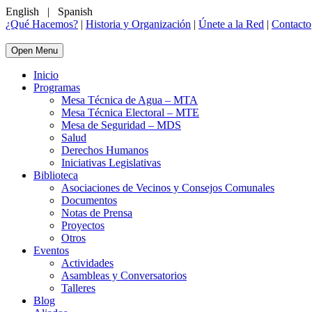
English
|
Spanish
¿Qué Hacemos?
|
Historia y Organización
|
Únete a la Red
|
Contacto
Open Menu
Inicio
Programas
Mesa Técnica de Agua – MTA
Mesa Técnica Electoral – MTE
Mesa de Seguridad – MDS
Salud
Derechos Humanos
Iniciativas Legislativas
Biblioteca
Asociaciones de Vecinos y Consejos Comunales
Documentos
Notas de Prensa
Proyectos
Otros
Eventos
Actividades
Asambleas y Conversatorios
Talleres
Blog