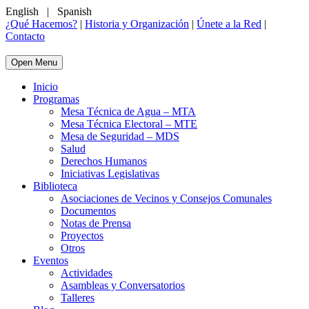
English
|
Spanish
¿Qué Hacemos?
|
Historia y Organización
|
Únete a la Red
|
Contacto
Open Menu
Inicio
Programas
Mesa Técnica de Agua – MTA
Mesa Técnica Electoral – MTE
Mesa de Seguridad – MDS
Salud
Derechos Humanos
Iniciativas Legislativas
Biblioteca
Asociaciones de Vecinos y Consejos Comunales
Documentos
Notas de Prensa
Proyectos
Otros
Eventos
Actividades
Asambleas y Conversatorios
Talleres