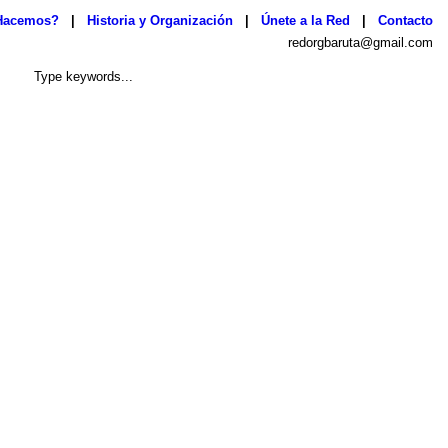
Hacemos?
|
Historia y Organización
|
Únete a la Red
|
Contacto
redorgbaruta@gmail.com